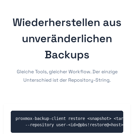
Wiederherstellen aus
unveränderlichen
Backups
Gleiche Tools, gleicher Workflow. Der einzige
Unterschied ist der Repository-String.
proxmox-backup-client restore <snapshot> <target> 
    --repository user-<id>@pbs!restore@<host>:<da