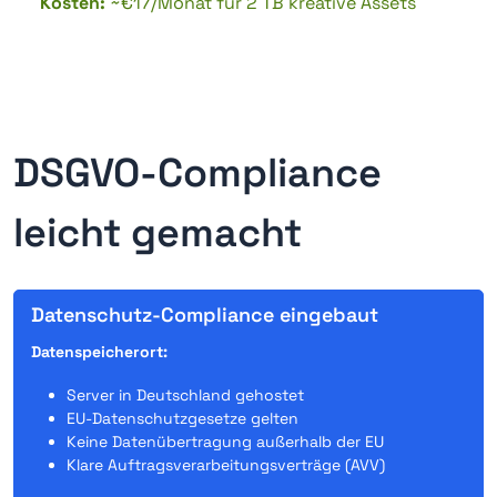
Kosten:
~€17/Monat für 2 TB kreative Assets
DSGVO-Compliance
leicht gemacht
Datenschutz-Compliance eingebaut
Datenspeicherort:
Server in Deutschland gehostet
EU-Datenschutzgesetze gelten
Keine Datenübertragung außerhalb der EU
Klare Auftragsverarbeitungsverträge (AVV)