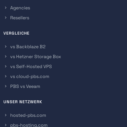
Agencies
Resellers
VERGLEICHE
vs Backblaze B2
vs Hetzner Storage Box
vs Self-Hosted VPS
vs cloud-pbs.com
PBS vs Veeam
UNSER NETZWERK
hosted-pbs.com
pbs-hosting.com