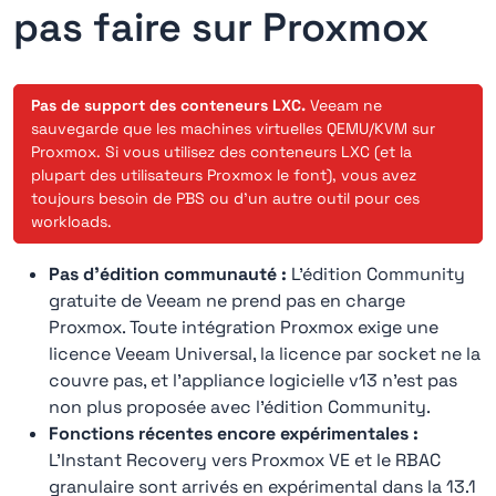
pas faire sur Proxmox
Pas de support des conteneurs LXC.
Veeam ne
sauvegarde que les machines virtuelles QEMU/KVM sur
Proxmox. Si vous utilisez des conteneurs LXC (et la
plupart des utilisateurs Proxmox le font), vous avez
toujours besoin de PBS ou d'un autre outil pour ces
workloads.
Pas d'édition communauté :
L'édition Community
gratuite de Veeam ne prend pas en charge
Proxmox. Toute intégration Proxmox exige une
licence Veeam Universal, la licence par socket ne la
couvre pas, et l'appliance logicielle v13 n'est pas
non plus proposée avec l'édition Community.
Fonctions récentes encore expérimentales :
L'Instant Recovery vers Proxmox VE et le RBAC
granulaire sont arrivés en expérimental dans la 13.1