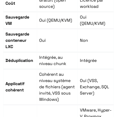
Gratuit (open
Licence par
Coût
source)
workload
Sauvegarde
Oui
Oui (QEMU/KVM)
VM
(QEMU/KVM)
Sauvegarde
conteneur
Oui
Non
LXC
Intégrée, au
Déduplication
Intégrée
niveau chunk
Cohérent au
niveau système
Oui (VSS,
Applicatif
de fichiers (agent
Exchange, SQL
cohérent
invité, VSS sous
Server)
Windows)
VMware, Hyper-
V, Proxmox,