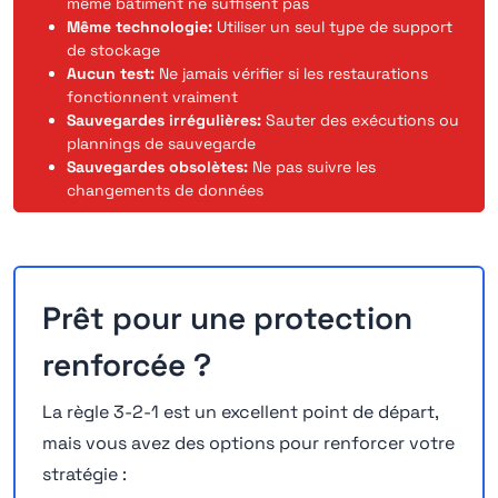
même bâtiment ne suffisent pas
Même technologie:
Utiliser un seul type de support
de stockage
Aucun test:
Ne jamais vérifier si les restaurations
fonctionnent vraiment
Sauvegardes irrégulières:
Sauter des exécutions ou
plannings de sauvegarde
Sauvegardes obsolètes:
Ne pas suivre les
changements de données
Prêt pour une protection
renforcée ?
La règle 3-2-1 est un excellent point de départ,
mais vous avez des options pour renforcer votre
stratégie :