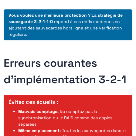
Vous voulez une meilleure protection ?
La
stratégie de
sauvegarde 3-2-1-1-0
répond à ces défis modernes en
ajoutant des sauvegardes hors ligne et une vérification
régulière.
Erreurs courantes
d'implémentation 3-2-1
Évitez ces écueils :
Mauvais comptage:
Ne comptez pas la
synchronisation ou le RAID comme des copies
séparées
Même emplacement:
Toutes les sauvegardes dans le