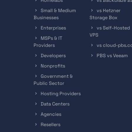
Homelabs
vs Backblaze B
Small & Medium
vs Hetzner
Businesses
Storage Box
Enterprises
vs Self-Hosted
VPS
MSPs & IT
Providers
vs cloud-pbs.
Developers
PBS vs Veeam
Nonprofits
Government &
Public Sector
Hosting Providers
Data Centers
Agencies
Resellers