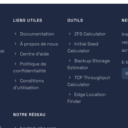
LIENS UTILES
OUTILS
NE
Documentation
ZFS Calculator
In
re
À propos de nous
Initial Seed
act
up
Calculator
Centre d'aide
Backup Storage
E-
Politique de
Estimator
confidentialité
TCP Throughput
Conditions
Calculator
d'utilisation
Edge Location
Finder
NOTRE RÉSEAU