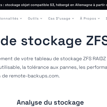
s : stockage objet compatible S3, hébergé en Allemagne à partir 
ionnalités
Outils
Cas D'usage
À Propos
 de stockage ZF
nement de votre tableau de stockage ZFS RAIDZ
utilisable, la tolérance aux pannes, les perfor
s de remote-backups.com.
Analyse du stockage