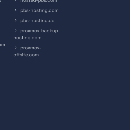
2
hosted-pbs.com
pbs-hosting.com
pbs-hosting.de
proxmox-backup-
hosting.com
com
proxmox-
offsite.com