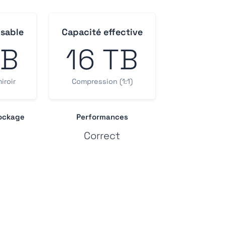
isable
Capacité effective
TB
16 TB
iroir
Compression (1:1)
tockage
Performances
Correct