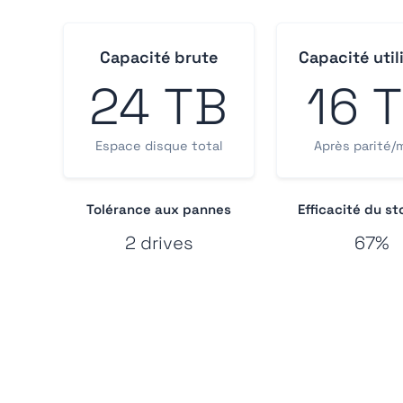
Capacité brute
Capacité util
24 TB
16 
Espace disque total
Après parité/m
Tolérance aux pannes
Efficacité du s
2 drive
s
67%