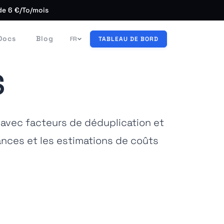
de 6 €/To/mois
Docs
Blog
FR
TABLEAU DE BORD
S
 avec facteurs de déduplication et
mances et les estimations de coûts