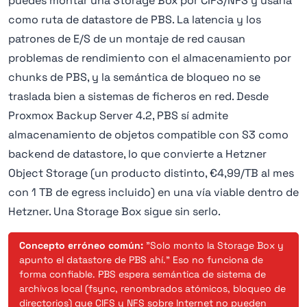
puedes montar una Storage Box por CIFS/NFS y usarla
como ruta de datastore de PBS. La latencia y los
patrones de E/S de un montaje de red causan
problemas de rendimiento con el almacenamiento por
chunks de PBS, y la semántica de bloqueo no se
traslada bien a sistemas de ficheros en red. Desde
Proxmox Backup Server 4.2, PBS sí admite
almacenamiento de objetos compatible con S3 como
backend de datastore, lo que convierte a Hetzner
Object Storage (un producto distinto, €4,99/TB al mes
con 1 TB de egress incluido) en una vía viable dentro de
Hetzner. Una Storage Box sigue sin serlo.
Concepto erróneo común:
"Solo monto la Storage Box y
apunto el datastore de PBS ahí." Eso no funciona de
forma confiable. PBS espera semántica de sistema de
archivos local (fsync, renombrados atómicos, bloqueo de
directorios) que CIFS y NFS sobre Internet no pueden