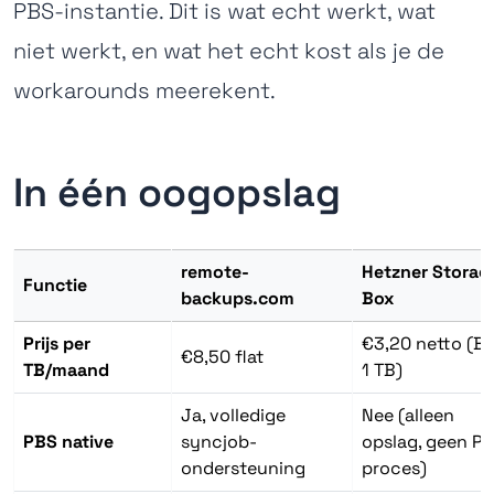
PBS-instantie. Dit is wat echt werkt, wat
niet werkt, en wat het echt kost als je de
workarounds meerekent.
In één oogopslag
remote-
Hetzner Storag
Functie
backups.com
Box
Prijs per
€3,20 netto (BX
€8,50 flat
TB/maand
1 TB)
Ja, volledige
Nee (alleen
PBS native
syncjob-
opslag, geen P
ondersteuning
proces)