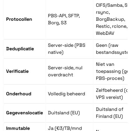
CIFS/Samba, SF
rsync,
PBS-API, SFTP,
Protocollen
BorgBackup,
Borg, S3
Restic, rclone,
WebDAV
Server-side (PBS
Geen (raw
Deduplicatie
native)
bestandssyste
Niet van
Server-side, nul
Verificatie
toepassing (ge
overdracht
PBS-proces)
Zelfbeheerd (of
Onderhoud
Volledig beheerd
VPS vereist)
Duitsland of
Gegevenslocatie
Duitsland (EU)
Finland (EU)
Immutable
Ja (€3/TB/mnd