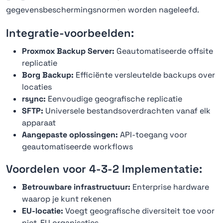
gegevensbeschermingsnormen worden nageleefd.
Integratie-voorbeelden:
Proxmox Backup Server:
Geautomatiseerde offsite
replicatie
Borg Backup:
Efficiënte versleutelde backups over
locaties
rsync:
Eenvoudige geografische replicatie
SFTP:
Universele bestandsoverdrachten vanaf elk
apparaat
Aangepaste oplossingen:
API-toegang voor
geautomatiseerde workflows
Voordelen voor 4-3-2 Implementatie:
Betrouwbare infrastructuur:
Enterprise hardware
waarop je kunt rekenen
EU-locatie:
Voegt geografische diversiteit toe voor
niet-EU organisaties