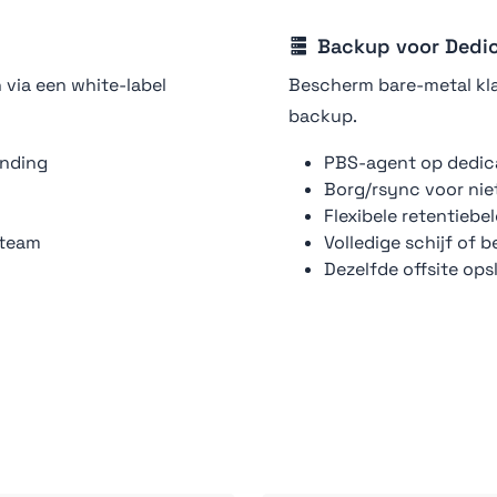
Backup voor Dedic
via een white-label
Bescherm bare-metal kl
backup.
anding
PBS-agent op dedic
Borg/rsync voor ni
Flexibele retentiebe
 team
Volledige schijf of
Dezelfde offsite ops