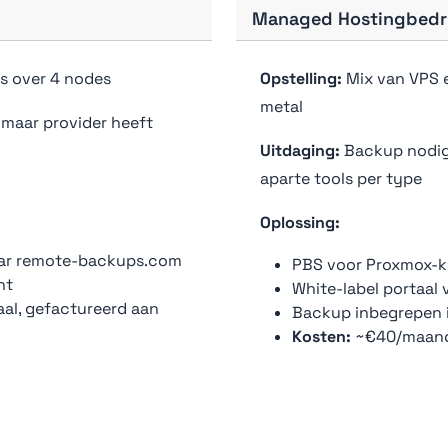
Managed Hostingbedri
s over 4 nodes
Opstelling:
Mix van VPS e
metal
 maar provider heeft
Uitdaging:
Backup nodig 
aparte tools per type
Oplossing:
aar remote-backups.com
PBS voor Proxmox-kl
nt
White-label portaal 
al, gefactureerd aan
Backup inbegrepen 
Kosten:
~€40/maand 