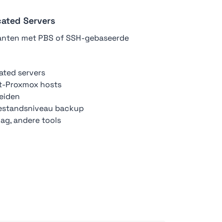
ated Servers
anten met PBS of SSH-gebaseerde
ated servers
et-Proxmox hosts
leiden
 bestandsniveau backup
lag, andere tools