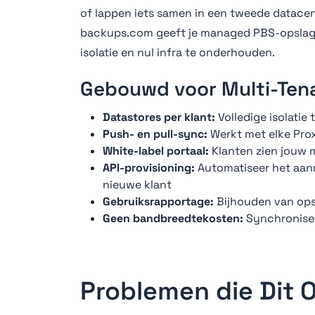
of lappen iets samen in een tweede datacent
backups.com geeft je managed PBS-opslag d
isolatie en nul infra te onderhouden.
Gebouwd voor Multi-Tena
Datastores per klant:
Volledige isolati
Push- en pull-sync:
Werkt met elke Prox
White-label portaal:
Klanten zien jouw m
API-provisioning:
Automatiseer het aan
nieuwe klant
Gebruiksrapportage:
Bijhouden van opsl
Geen bandbreedtekosten:
Synchronisee
Problemen die Dit 