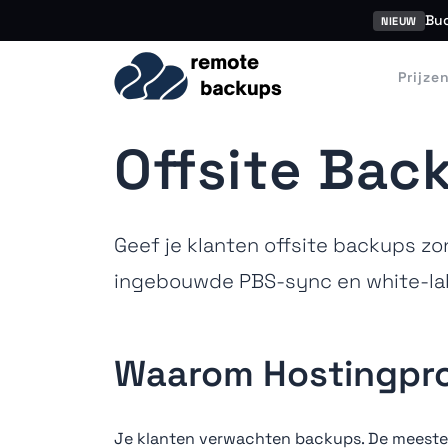
Buc
NIEUW
Prijze
Offsite Bac
Geef je klanten offsite backups zo
ingebouwde PBS-sync en white-labe
Waarom Hostingpro
Je klanten verwachten backups. De meeste h