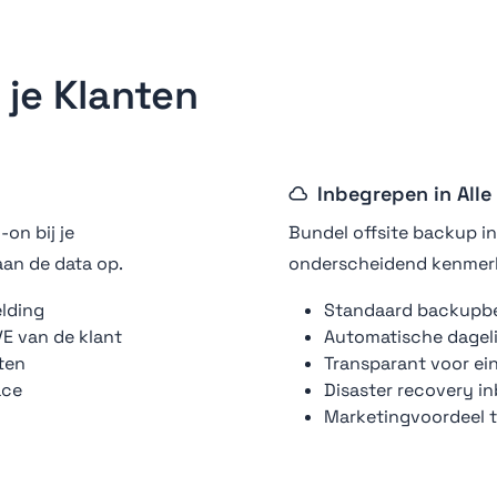
 je Klanten
Inbegrepen in Alle
on bij je
Bundel offsite backup in
laan de data op.
onderscheidend kenmer
elding
Standaard backupbel
E van de klant
Automatische dageli
ten
Transparant voor ei
ace
Disaster recovery i
Marketingvoordeel 