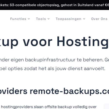
kets: S3-compatibele objectopslag, gehost in Duitsland vanaf 
n
Functies
Tools
Toepassingen
Over Ons
kup voor Hostin
nder eigen backupinfrastructuur te beheren. Ge
l opties zodat het als jouw dienst aanvoelt.
viders remote-backups.c
ostingproviders slaan offsite backup volledig over