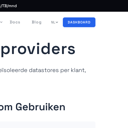
€6/TB/mnd
Docs
Blog
NL
DASHBOARD
gproviders
ïsoleerde datastores per klant,
om Gebruiken