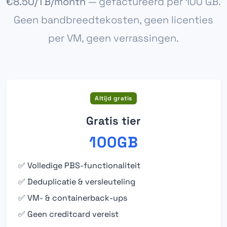
€8.50/TB/month
— gefactureerd per 100 GB.
Geen bandbreedtekosten, geen licenties
per VM, geen verrassingen.
Altijd gratis
Gratis tier
100GB
✅ Volledige PBS-functionaliteit
✅ Deduplicatie & versleuteling
✅ VM- & containerback-ups
✅ Geen creditcard vereist