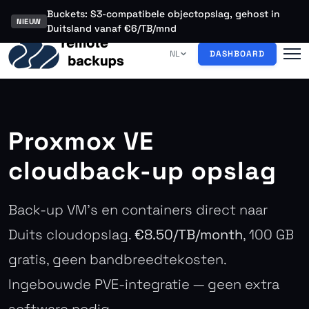
Buckets: S3-compatibele objectopslag, gehost in
NIEUW
Duitsland vanaf €6/TB/mnd
NL
DASHBOARD
Proxmox VE
cloudback-up opslag
Back-up VM's en containers direct naar
Duits cloudopslag.
€8.50/TB/month
, 100 GB
gratis, geen bandbreedtekosten.
Ingebouwde PVE-integratie — geen extra