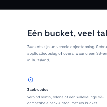
Eén bucket, veel t
Buckets zijn universele objectopslag. Gebrui
applicatieopslag of overal waar u een S3-
in Duitsland.
Back-updoel
Verbind restic, rclone of een willekeurige S3-
compatibele back-uptool met uw bucket.