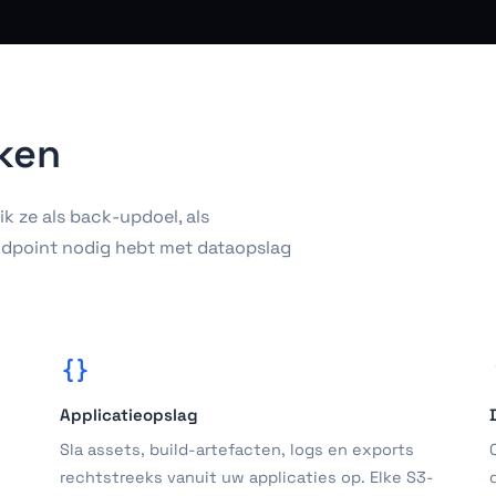
aken
k ze als back-updoel, als
endpoint nodig hebt met dataopslag
Applicatieopslag
Sla assets, build-artefacten, logs en exports
rechtstreeks vanuit uw applicaties op. Elke S3-