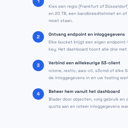
1
Kies een regio (Frankfurt of Düsseldorf
en 20 TB, een bandbreedtelimiet en of
moet staan.
Ontvang endpoint en inloggegevens
2
Elke bucket krijgt een eigen endpoint
key. Het dashboard toont alle drie me
Verbind een willekeurige S3-client
3
rclone, restic, aws-cli, s3cmd of elke 
de inloggegevens in en uw tooling wer
Beheer hem vanuit het dashboard
4
Blader door objecten, volg gebruik en 
quota aan en roteer inloggegevens wan