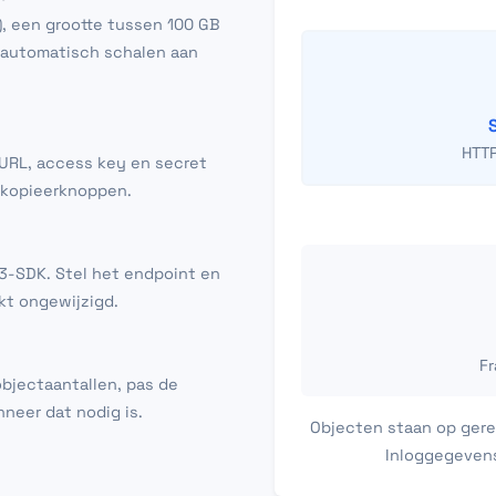
), een grootte tussen 100 GB
 automatisch schalen aan
HTT
-URL, access key en secret
t kopieerknoppen.
S3-SDK. Stel het endpoint en
kt ongewijzigd.
Fr
objectaantallen, pas de
neer dat nodig is.
Objecten staan op gere
Inloggegevens