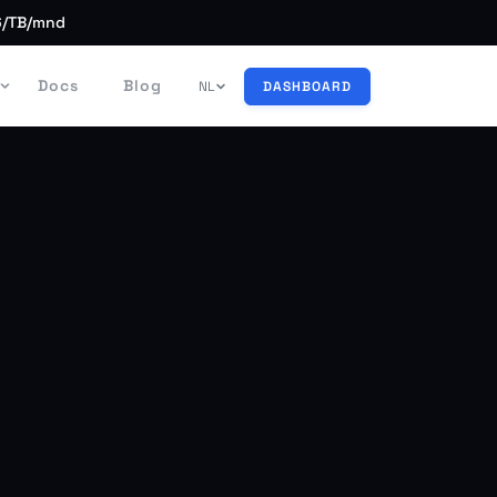
€6/TB/mnd
Docs
Blog
NL
DASHBOARD