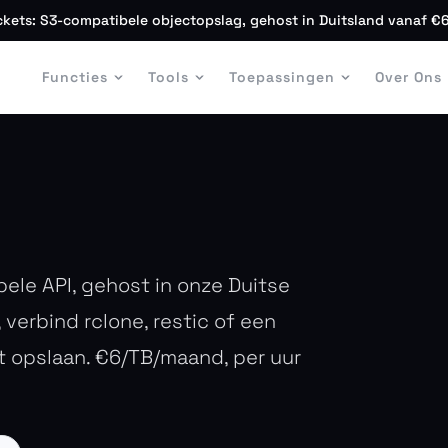
kets: S3-compatibele objectopslag, gehost in Duitsland vanaf 
n
Functies
Tools
Toepassingen
Over Ons
le API, gehost in onze Duitse
verbind rclone, restic of een
t opslaan. €6/TB/maand, per uur