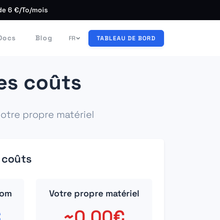
de 6 €/To/mois
Docs
Blog
FR
TABLEAU DE BORD
es coûts
tre propre matériel
 coûts
com
Votre propre matériel
€
~0.00€