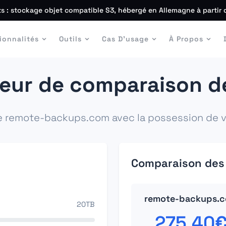
s : stockage objet compatible S3, hébergé en Allemagne à partir 
ionnalités
Outils
Cas D'usage
À Propos
teur de comparaison d
e remote-backups.com avec la possession de vo
Comparaison des
remote-backups.
20TB
275.40