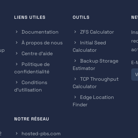
LIENS UTILES
OUTILS
NE
Documentation
ZFS Calculator
In
re
À propos de nous
Initial Seed
act
up
Calculator
Centre d'aide
Backup Storage
E-
Politique de
Estimator
confidentialité
TCP Throughput
Conditions
Calculator
d'utilisation
Edge Location
Finder
NOTRE RÉSEAU
2
hosted-pbs.com