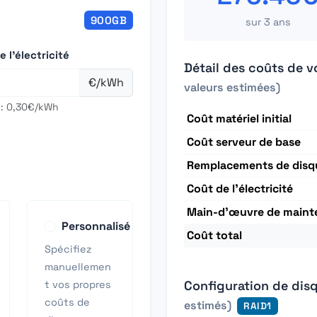
900GB
sur 3 ans
 l'électricité
Détail des coûts de v
€/kWh
valeurs estimées)
 : 0,30€/kWh
Coût matériel initial
Coût serveur de base
Remplacements de disq
Coût de l'électricité
Main-d'œuvre de maint
Personnalisé
Coût total
Spécifiez
manuellemen
Configuration de di
t vos propres
coûts de
estimés)
RAID1